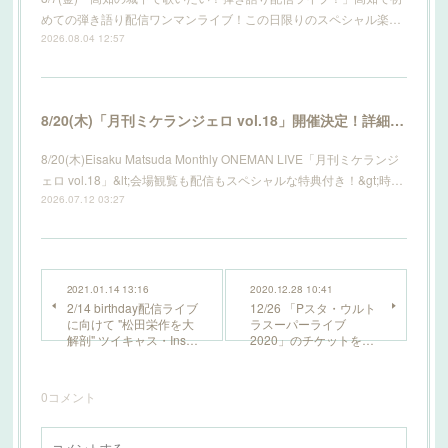
めての弾き語り配信ワンマンライブ！この日限りのスペシャル楽…
2026.08.04 12:57
8/20(木)「月刊ミケランジェロ vol.18」開催決定！詳細はこちら！
8/20(木)Eisaku Matsuda Monthly ONEMAN LIVE「月刊ミケランジ
ェロ vol.18」&lt;会場観覧も配信もスペシャルな特典付き！&gt;時…
2026.07.12 03:27
2021.01.14 13:16
2020.12.28 10:41
2/14 birthday配信ライブ
12/26 「Pスタ・ウルト
に向けて "松田栄作を大
ラスーパーライブ
解剖" ツイキャス・Ins…
2020」のチケットを…
0
コメント