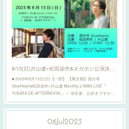
8/13(日)片山遼×松田栄作&ネガポジ公演決定！詳細はこちら！
■ 2023年8月13日(日)【一部】 【東京都】国分寺
GiveHearts松田栄作×片山遼 Monthly 2-MAN LIVE『
YUKATA DE AFTERNOON 』～ 浴衣姿、お好きですか…
06
Jul
2023