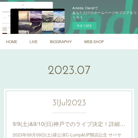
Ameba Owndで
あなただけのホームページやブログをつ
くろう
今すぐ試す
HOME
LIVE
BIOGRAPHY
WEB SHOP
2023
.
07
31
Jul
2023
9/9(土)&9/10(日)神戸でのライブ決定！詳細はこちら！
2023年09月09日(土)昼公演C-Lump&UP開店記念 サベサ