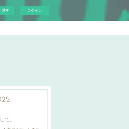
ぐ試す
ログイン
022
まして。