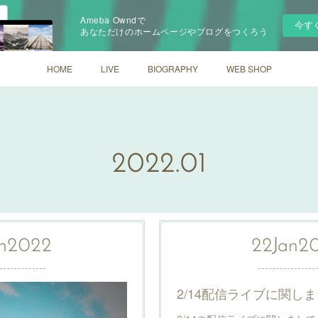
Ameba Owndで
今す
あなただけのホームページやブログをつくろう
HOME
LIVE
BIOGRAPHY
WEB SHOP
2022
.
01
n
2022
22
Jan
2
2/14配信ライブに関し