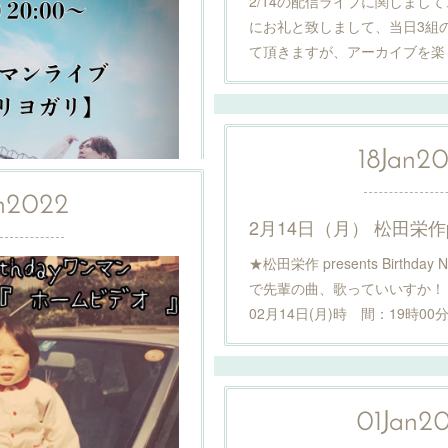
2/14の配信ライブに関しまし
にお礼と致しまして、当日3組
て頂きますが、アーカイブを楽
18
Jan
20
n
2022
★松田栄作 presents Birthda
で先輩の曲、歌っていいすか！？
02月14日(月)時 間：19時0
1/29（土）20時〜 配信ワンマンライブ「ヒトリヨガリ」開催決定！詳細はこちら！
トリヨガリ」日 時：2022年1
信開始19:45 開演
01
Jan
2
：渋谷gee-ge※配信ライブの…