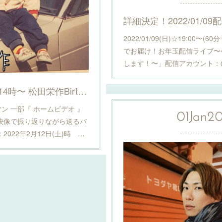
2022/01/09(日)☆19:00〜(
でお届け！お年玉配信ライブ〜
します！〜」配信アカウント：@sis
2/12（土）12時〜&14時〜 松田栄作Birthday配信ワンマンライブ決定！詳細はこちら！
ンマン 一部『 ホームビデオ 』
01
Jan
2
映像で振り返りながら送るバ
022年2月12日(土)時 …