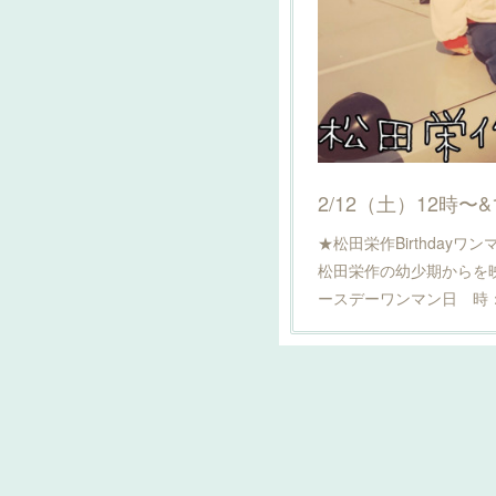
★松田栄作Birthdayワ
松田栄作の幼少期からを
ースデーワンマン日 時：2