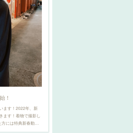
始！
ます！2022年、新
きます！着物で撮影し
た方には特典新春動…