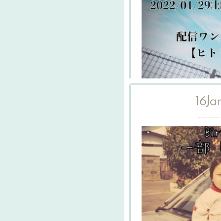
16
Ja
松田栄作presents「ヒ
月29日(土)時 間：配
20:00(90分予定)会 場