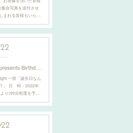
て、お茶爆を頂いた皆様
の集合写真を送付させ
しまれる皆様もいら…
22
2月14日（月） 松田栄作presents Birthday Night（1部19時〜2部21時〜）配信決定！詳細はこちら！
y Night 一部「誕生日なん
」 日 時：2022年
0分より(90分程度を予…
022