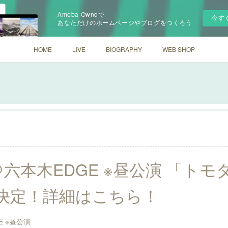
Ameba Owndで
今す
あなただけのホームページやブログをつくろう
HOME
LIVE
BIOGRAPHY
WEB SHOP
日)＠六本木EDGE ※昼公演 「ト
決定！詳細はこちら！
E ※昼公演