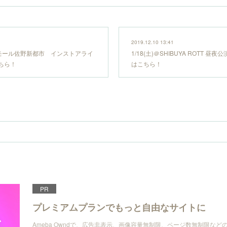
2019.12.10 13:41
オンモール佐野新都市 インストアライ
1/18(土)＠SHIBUYA ROTT 昼
ちら！
はこちら！
PR
プレミアムプランでもっと自由なサイトに
Ameba Owndで、広告非表示、画像容量無制限、ページ数無制限な