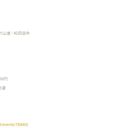
 片山遼 / 松田栄作
500円
必要
net/events/78460
)