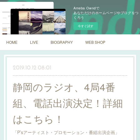
Ameba Owndで
あなただけのホームページやブログをつ
くろう
今すぐ試す
HOME
LIVE
BIOGRAPHY
WEB SHOP
2019.10.12 08:01
静岡のラジオ、4局4番
組、電話出演決定！詳細
はこちら！
「P’sアーティスト・プロモーション・番組出演企画」