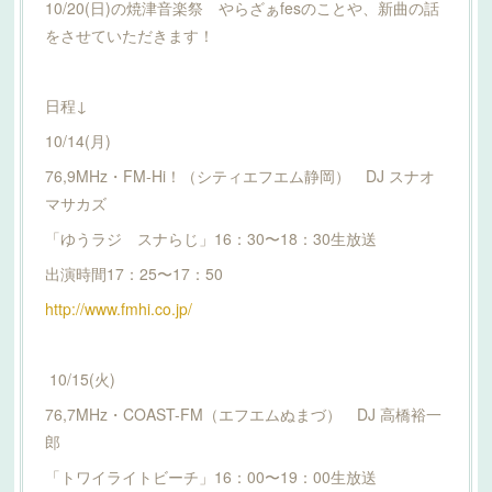
10/20(日)の焼津音楽祭 やらざぁfesのことや、新曲の話
をさせていただきます！
日程↓
10/14(月)
76,9MHz・FM-Hi！（シティエフエム静岡） DJ スナオ
マサカズ
「ゆうラジ スナらじ」16：30〜18：30生放送
出演時間17：25〜17：50
http://www.fmhi.co.jp/
10/15(火)
76,7MHz・COAST-FM（エフエムぬまづ） DJ 高橋裕一
郎
「トワイライトビーチ」16：00〜19：00生放送