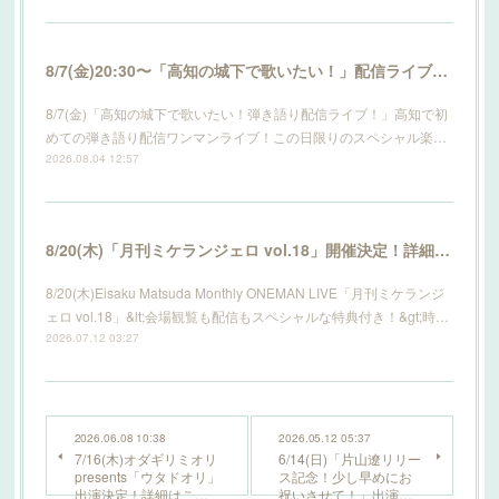
8/7(金)20:30〜「高知の城下で歌いたい！」配信ライブ開催！詳細はこちら！
8/7(金)「高知の城下で歌いたい！弾き語り配信ライブ！」高知で初
めての弾き語り配信ワンマンライブ！この日限りのスペシャル楽…
2026.08.04 12:57
8/20(木)「月刊ミケランジェロ vol.18」開催決定！詳細はこちら！
8/20(木)Eisaku Matsuda Monthly ONEMAN LIVE「月刊ミケランジ
ェロ vol.18」&lt;会場観覧も配信もスペシャルな特典付き！&gt;時…
2026.07.12 03:27
2026.06.08 10:38
2026.05.12 05:37
7/16(木)オダギリミオリ
6/14(日)「片山遼リリー
presents「ウタドオリ」
ス記念！少し早めにお
出演決定！詳細はこ…
祝いさせて！」出演…