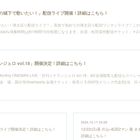
〜「高知の城下で歌いたい！」配信ライブ開催！詳細はこちら！
で歌いたい！弾き語り配信ライブ！」高知で初めての弾き語り配信ワンマンライブ！こ
tart※演奏時間は約1時間15分程度になります。出演：松田栄作配信チケット：￥2,000https:
ランジェロ vol.18」開催決定！詳細はこちら！
suda Monthly ONEMAN LIVE「月刊ミケランジェロ vol.18」&lt;会場観覧も配信も
開演 会 場：国分寺GiveHearts 会場チケット：前売り 3,500円(ドリンク代金別)当 日
2024.10.17 03:28
おさがライブ開催決定！詳細はこちら！
12/22(日)昼 片山×松田2マン 夜
詳細はこちら！