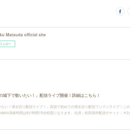
ku Matsuda official site
フォロー
〜「高知の城下で歌いたい！」配信ライブ開催！詳細はこちら！
で歌いたい！弾き語り配信ライブ！」高知で初めての弾き語り配信ワンマンライブ！こ
tart※演奏時間は約1時間15分程度になります。出演：松田栄作配信チケット：￥2,000https: