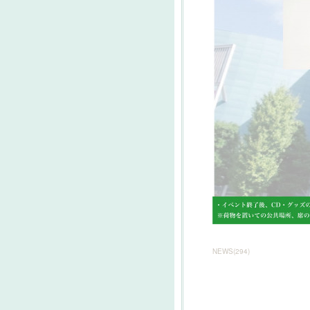
NEWS
(
294
)