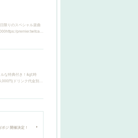
の日限りのスペシャル楽曲
//premier.twitca…
スペシャルな特典付き！&gt;時
 4,000円(ドリンク代金別…
 ネガポジ 開催決定！