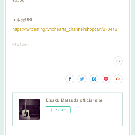
▼販売URL
https://twitcasting.tv/c:hearts_channel/shopcart/278412
NEWS
(
294
)
Eisaku Matsuda official site
フォロー