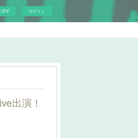
ぐ試す
ログイン
 Live出演！