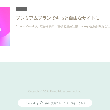
PR
プレミアムプランでもっと自由なサイトに
Ameba Owndで、広告非表示、画像容量無制限、ページ数無制限な
Copyright ©
2026
Eisaku Matsuda official site
.
Powered by
無料でホームページをつくろう
AmebaOwnd