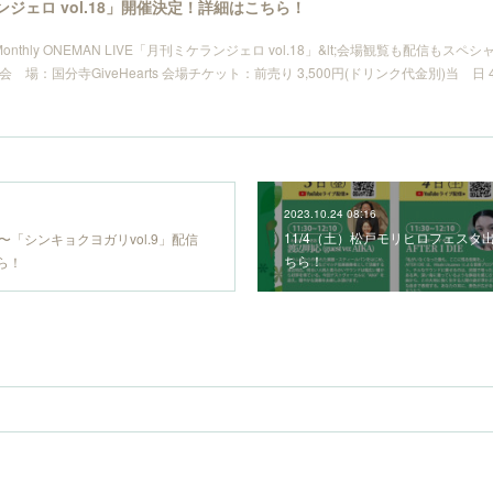
ランジェロ vol.18」開催決定！詳細はこちら！
suda Monthly ONEMAN LIVE「月刊ミケランジェロ vol.18」&lt;会場観覧も配信も
開演 会 場：国分寺GiveHearts 会場チケット：前売り 3,500円(ドリンク代金別)当 日
2023.10.24 08:16
11/4（土）松戸モリヒロフェスタ
00〜「シンキョクヨガリvol.9」配信
ちら！
ら！