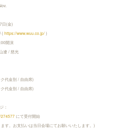
Nov.
7日(金)
 (
https://www.wuu.co.jp/
)
:00開演
遼 / 慈光
ンク代金別 / 自由席)
ンク代金別 / 自由席)
ジ：
ts/274577
にて受付開始
となります。お支払いは当日会場にてお願いいたします。)