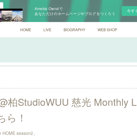
Ameba Owndで
今す
あなただけのホームページやブログをつくろう
HOME
LIVE
BIOGRAPHY
WEB SHOP
)@柏StudioWUU 慈光 Monthly
ちら！
'm HOME season2」