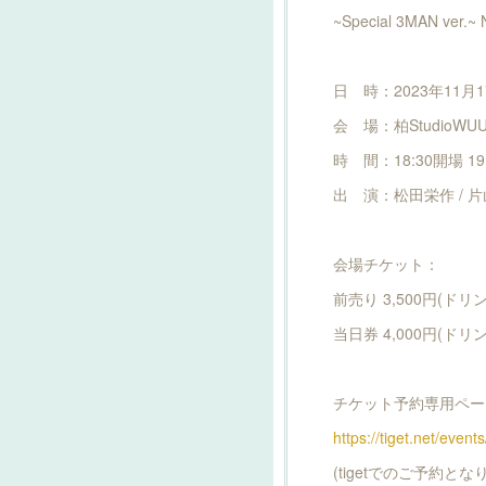
~Special 3MAN ver.~ 
日 時：2023年11月1
会 場：柏StudioWUU
時 間：18:30開場 19
出 演：松田栄作 / 片山
会場チケット：
前売り 3,500円(ドリ
当日券 4,000円(ドリ
チケット予約専用ペー
https://tiget.net/even
(tigetでのご予約