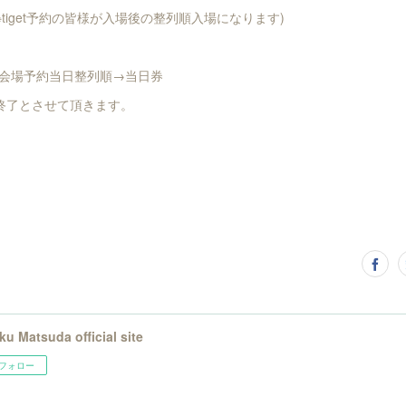
※tiget予約の皆様が入場後の整列順入場になります)
順→会場予約当日整列順→当日券
終了とさせて頂きます。
ku Matsuda official site
フォロー