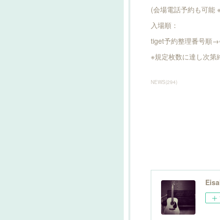
(会場電話予約も可能 
入場順：
tiget予約整理番号
※規定枚数に達し次第
NEWS
(
294
)
Eisa