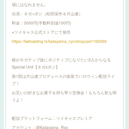
場にはなれません。
出演：ネガ×ポジ（松田栄作＆片山遼）
料金：3000円(手数料別途100円)
※ツイキャス公式ストアにて発売
https://twitcasting.tv/katayama_ryo/shopcart/192099
根がネガティブ故にポジティブになりたい2人からなる
Special Unit【ネガxポジ】
第1部は片山遼プロデュースの仮装でハロウィン配信ライ
ブ！
お互いの好きなお菓子を持ち寄り交換会！もちろん歌も唄
うよ！
配信プラットフォーム：ツイキャスプレミア
アカウント：@Katayama_Ryo