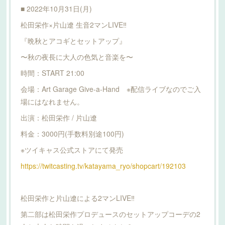
■ 2022年10月31日(月)
松田栄作×片山遼 生音2マンLIVE‼︎
『晩秋とアコギとセットアップ』
〜秋の夜長に大人の色気と音楽を〜
時間：START 21:00
会場：Art Garage Give-a-Hand ※配信ライブなのでご入
場にはなれません。
出演：松田栄作 / 片山遼
料金：3000円(手数料別途100円)
※ツイキャス公式ストアにて発売
https://twitcasting.tv/katayama_ryo/shopcart/192103
松田栄作と片山遼による2マンLIVE‼︎
第二部は松田栄作プロデュースのセットアップコーデの2