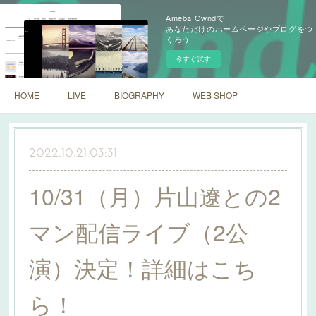
Ameba Owndで
あなただけのホームページやブログをつ
くろう
今すぐ試す
HOME
LIVE
BIOGRAPHY
WEB SHOP
2022.10.21 03:31
10/31（月）片山遼との2
マン配信ライブ（2公
演）決定！詳細はこち
ら！