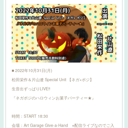
■ 2022年10月31日(月)
松田栄作＆片山遼 Special Unit 【ネガ×ポジ】
生音出ずっぱりLIVE‼︎
『ネガポジのハロウィンお菓子パーティー★』
時間：START 18:30
会場：Art Garage Give-a-Hand ※配信ライブなのでご入