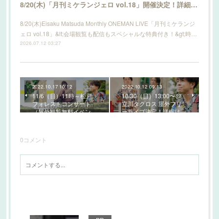
8/20(木)「月刊ミケランジェロ vol.18」開催決定！詳細はこちら！
8/20(木)Eisaku Matsuda Monthly ONEMAN LIVE「月刊ミケランジ
ェロ vol.18」&lt;会場観覧も配信もスペシャルな特典付き！&gt;時…
2026.07.12 03:27
2022.10.17 10:12
2022.10.12 09:13
11/6（日）11時～松戸
10/30（日）13:00〜@
フォレストコンサート
立川タクロス 屋外フリ
（屋外観覧無料イベン…
ーライブ決定！詳細は…
0
コメント