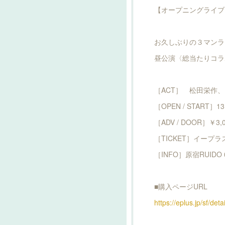
【オープニングライブ・
お久しぶりの３マンラ
昼公演〈総当たりコラ
［ACT］ 松田栄作、
［OPEN / START］13
［ADV / DOOR］￥3,0
［TICKET］イープ
［INFO］原宿RUIDO 03
■購入ページURL
https://eplus.jp/sf/d