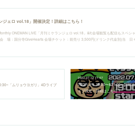
ランジェロ vol.18」開催決定！詳細はこちら！
suda Monthly ONEMAN LIVE「月刊ミケランジェロ vol.18」&lt;会場観覧も配信も
開演 会 場：国分寺GiveHearts 会場チケット：前売り 3,500円(ドリンク代金別)当 日
2022.07.12 11:07
7/23（土）19:00〜&21:00〜
0~&20:30~「ムリョウヨガリ」4Dライブ
イブ決定！詳細はこちら！