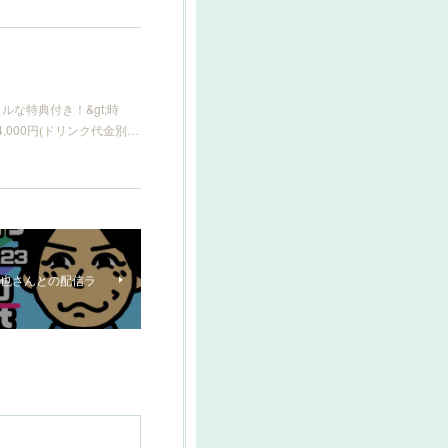
スペシャルな特典付き！&gt;時
 4,000円(ドリンク代金別…
阿部祐也さんとの配信ラ