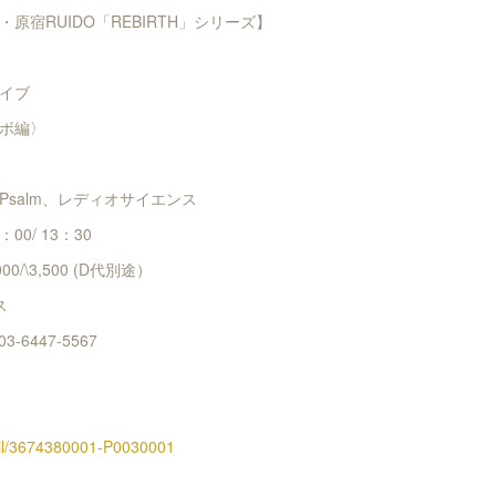
原宿RUIDO「REBIRTH」シリーズ】
イブ
ボ編〉
Psalm、レディオサイエンス
：00/ 13：30
00/\3,500 (D代別途）
ラス
-6447-5567
etail/3674380001-P0030001