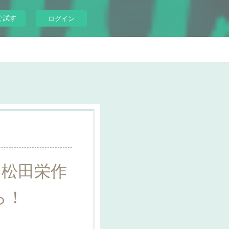
ぐ試す
ログイン
ス×松田栄作
ら！