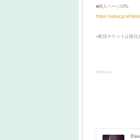
■購入ページURL
https://eplus.jp/sf/d
※配信チケットは後日
NEWS
(
294
)
Eisa