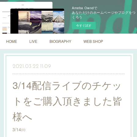
Ameba Owndで
あなただけのホームページやブログをつ
くろう
今すぐ試す
HOME
LIVE
BIOGRAPHY
WEB SHOP
2021.03.22 11:09
3/14配信ライブのチケッ
トをご購入頂きました皆
様へ
3/14㈰